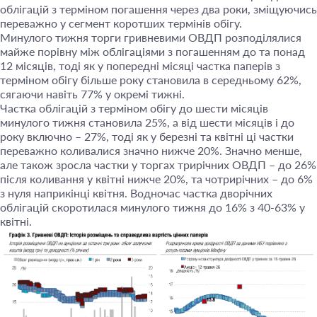
облігацій з терміном погашення через два роки, зміщуючись
переважно у сегмент коротших термінів обігу.
Минулого тижня торги гривневими ОВДП розподілялися
майже порівну між облігаціями з погашенням до та понад
12 місяців, тоді як у попередні місяці частка паперів з
терміном обігу більше року становила в середньому 62%,
сягаючи навіть 77% у окремі тижні.
Частка облігацій з терміном обігу до шести місяців
минулого тижня становила 25%, а від шести місяців і до
року включно – 27%, тоді як у березні та квітні ці частки
переважно коливалися значно нижче 20%. Значно менше,
але також зросла частки у торгах трирічних ОВДП – до 26%
після коливання у квітні нижче 20%, та чотрирічних – до 6%
з нуля наприкінці квітня. Водночас частка дворічних
облігацій скоротилася минулого тижня до 16% з 40-63% у
квітні.