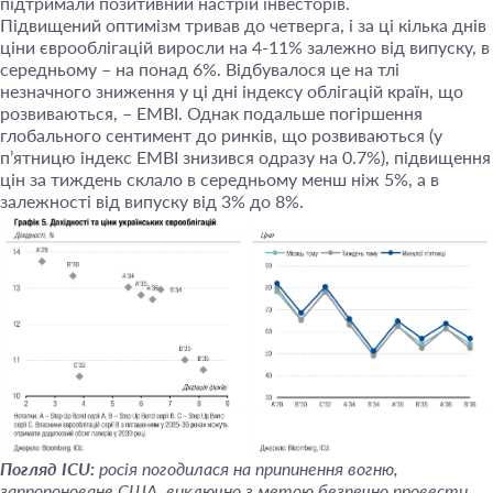
підтримали позитивний настрій інвесторів.
Підвищений оптимізм тривав до четверга, і за ці кілька днів
ціни єврооблігацій виросли на 4-11% залежно від випуску, в
середньому – на понад 6%. Відбувалося це на тлі
незначного зниження у ці дні індексу облігацій країн, що
розвиваються, – EMBI. Однак подальше погіршення
глобального сентимент до ринків, що розвиваються (у
п’ятницю індекс EMBI знизився одразу на 0.7%), підвищення
цін за тиждень склало в середньому менш ніж 5%, а в
залежності від випуску від 3% до 8%.
Погляд ICU:
росія погодилася на припинення вогню,
запропоноване США, виключно з метою безпечно провести