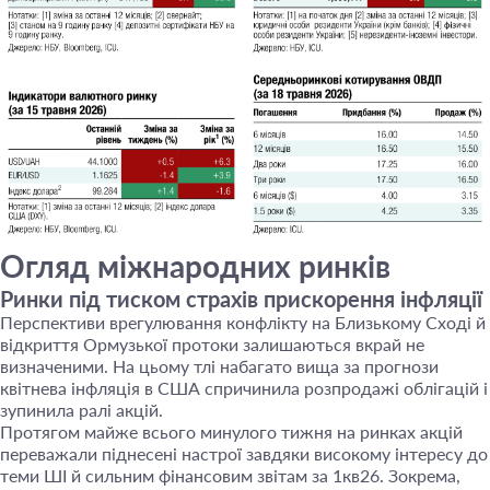
Огляд міжнародних ринків
Ринки під тиском страхів прискорення інфляції
Перспективи врегулювання конфлікту на Близькому Сході й
відкриття Ормузької протоки залишаються вкрай не
визначеними. На цьому тлі набагато вища за прогнози
квітнева інфляція в США спричинила розпродажі облігацій і
зупинила ралі акцій.
Протягом майже всього минулого тижня на ринках акцій
переважали піднесені настрої завдяки високому інтересу до
теми ШІ й сильним фінансовим звітам за 1кв26. Зокрема,