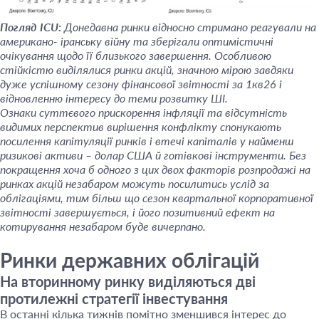
Погляд ICU:
Донедавна ринки відносно стримано реагували на
американо- іранську війну та зберігали оптимістичні
очікування щодо її близького завершення. Особливою
стійкістю виділялися ринки акцій, значною мірою завдяки
дуже успішному сезону фінансової звітності за 1кв26 і
відновленню інтересу до теми розвитку ШІ.
Ознаки суттєвого прискорення інфляції та відсутність
видимих перспектив вирішення конфлікту спонукають
посилення капітуляції ринків і втечі капіталів у найменш
ризикові активи – долар США й готівкові інструменти. Без
покращення хоча б одного з цих двох факторів розпродажі на
ринках акцій незабаром можуть посилитись услід за
облігаціями, тим більш що сезон квартальної корпоративної
звітності завершується, і його позитивний ефект на
котирування незабаром буде вичерпано.
Ринки державних облігацій
На вторинному ринку виділяються дві
протилежні стратегії інвестування
В останні кілька тижнів помітно зменшився інтерес до