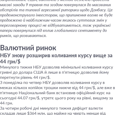
масові заходи 9 травня та згодом повернулася до масованих
обстрілів та типової агресивної риторики щодо Донбасу. Це
продемонструвало інвесторам, що припинення вогню не буде
продовжено й найближчим часом якихось суттєвих змін у
переговорному процесі не відбуватиметься, тож українські
папери повернулися під вплив глобального сентименту до
ринків, що розвиваються.
Валютний ринок
НБУ знову розширив коливання курсу вище за
44 грн/$
Минулого тижня НБУ дозволяв мінімальні коливання курсу
гривні до долара США й лише в п'ятницю дозволив йому
перетнути рівень 44 грн/$.
З понеділка по четвер НБУ дозволяв коливання курсу в
межах кількох копійок трошки нижче від 44 грн/$, але вже в
п'ятницю Національний банк встановив офіційний курс на
сьогодні 44.07 грн/$, утретє цього року на рівні, вищому за
44 грн.
За чотири робочі дні минулого тижня дефіцит валюти
складав лише $364 млн, що майже на чверть менше від