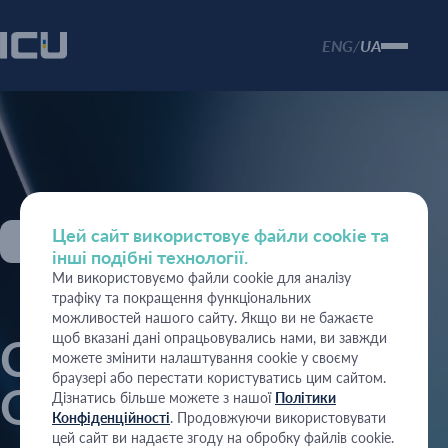
ENG
UA
/
Цей сайт використовує файли cookie та
18 травня 2026
інші подібні технології.
Ми використовуємо файли cookie для аналізу
трафіку та покращення функціональних
можливостей нашого сайту. Якщо ви не бажаєте
щоб вказані дані опрацьовувались нами, ви завжди
Структура торгів
можете змінити налаштування cookie у своєму
браузері або перестати користуватись цим сайтом.
ОВДП підсвічує
Дізнатись більше можете з нашої
Політики
Конфіденційності
. Продовжуючи використовувати
цей сайт ви надаєте згоду на обробку файлів cookie.