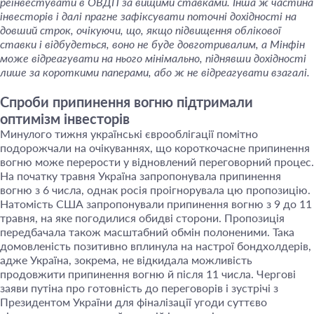
реінвестувати в ОВДП за вищими ставками. Інша ж частина
інвесторів і далі прагне зафіксувати поточні дохідності на
довший строк, очікуючи, що, якщо підвищення облікової
ставки і відбудеться, воно не буде довготривалим, а Мінфін
може відреагувати на нього мінімально, піднявши дохідності
лише за короткими паперами, або ж не відреагувати взагалі.
Спроби припинення вогню підтримали
оптимізм інвесторів
Минулого тижня українські єврооблігації помітно
подорожчали на очікуваннях, що короткочасне припинення
вогню може перерости у відновлений переговорний процес.
На початку травня Україна запропонувала припинення
вогню з 6 числа, однак росія проігнорувала цю пропозицію.
Натомість США запропонували припинення вогню з 9 до 11
травня, на яке погодилися обидві сторони. Пропозиція
передбачала також масштабний обмін полоненими. Така
домовленість позитивно вплинула на настрої бондхолдерів,
адже Україна, зокрема, не відкидала можливість
продовжити припинення вогню й після 11 числа. Чергові
заяви путіна про готовність до переговорів і зустрічі з
Президентом України для фіналізації угоди суттєво