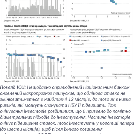
Погляд ICU:
Нещодавно оприлюднений Національним банком
оновлений макропрогноз припускає, що облікова ставка не
змінюватиметься в найближчі 12 місяців, до того ж є низка
ризиків, які можуть спонукати НБУ її підвищити. Тож
очікування інвесторів розділилися, що й призвело до помітно
діаметральних підходів до інвестування. Частина інвесторів
очікує підвищення ставок, тож інвестують у коротші папери
(до шести місяців), щоб після їхнього погашення