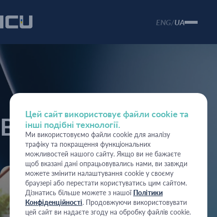
ENG
UA
/
Цей сайт використовує файли cookie та
Вакансії
інші подібні технології.
Ми використовуємо файли cookie для аналізу
трафіку та покращення функціональних
можливостей нашого сайту. Якщо ви не бажаєте
щоб вказані дані опрацьовувались нами, ви завжди
можете змінити налаштування cookie у своєму
браузері або перестати користуватись цим сайтом.
Дізнатись більше можете з нашої
Політики
Конфіденційності
. Продовжуючи використовувати
цей сайт ви надаєте згоду на обробку файлів cookie.