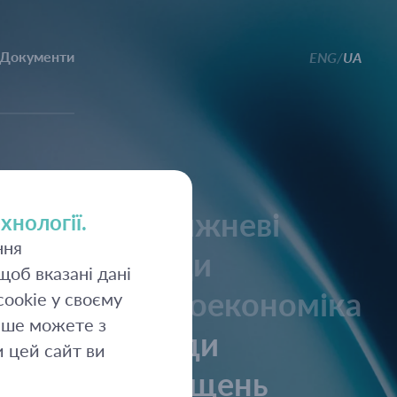
Документи
ENG
UA
/
Щотижневі
хнології.
ння
огляди
об вказані дані
Макроекономіка
ookie у своєму
ьше можете з
Огляди
 цей сайт ви
розміщень