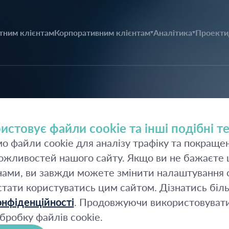
тним клієнтам
Корпоративним клієнтам
Аналітика
Проекти
2026
истовує файли cookie та інші подібні те
 файли cookie для аналізу трафіку та покраще
2025
жливостей нашого сайту. Якщо ви не бажаєте щ
2024
ами, ви завжди можете змінити налаштування c
стати користуватись цим сайтом. Дізнатись біл
2023
нфіденційності
. Продовжуючи використовувати
щень
бробку файлів cookie.
2022