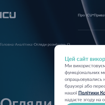
Про ICU
Прива
Головна
Аналітика
Огляди розміщень О...
Цей сайт викор
Ми використовуємо
функціональних мо
опрацьовувались н
браузері або пере
нашої
Політики Ко
Огляди розмі
надаєте згоду на о