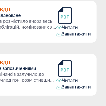
ОВДП
плановане
в розмістило вчора весь
блігацій, номінованих як
Читати
Завантажити
ОВДП
із запозиченнями
інансів залучило до
млрд грн, розмістивши
Читати
...
Завантажити