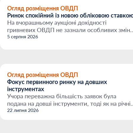
Огляд розміщення ОВДП
Ринок спокійний із новою обліковою ставкою
На вчорашньому аукціоні дохідності
гривневих ОВДП не зазнали особливих змін,
що може означати спокій...
5 серпня 2026
Огляд розміщення ОВДП
Фокус первинного ринку на довших
інструментах
Учора переважна більшість заявок була
подана на довші інструменти, тоді як на річні
ОВДП попит ледь ...
22 липня 2026