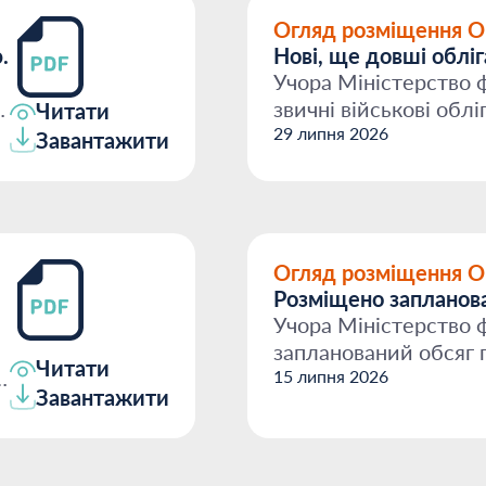
Огляд розміщення 
.
Нові, ще довші обліг
Учора Міністерство 
звичні військові облі
Читати
рік та майже д...
29 липня 2026
Завантажити
Огляд розміщення 
Розміщено запланов
Учора Міністерство ф
запланований обсяг г
Читати
незначно знизивш...
15 липня 2026
Завантажити