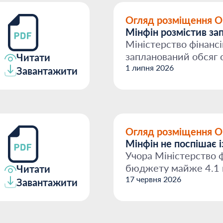
Огляд розміщення 
Мінфін розмістив за
Міністерство фінансі
запланований обсяг о
Читати
у гривні, т...
1 липня 2026
Завантажити
Огляд розміщення 
Мінфін не поспішає 
Учора Міністерство ф
бюджету майже 4.1 
Читати
три випуски гривневи
17 червня 2026
Завантажити