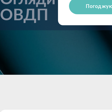
Погоджу
ОВДП