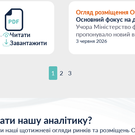
Огляд розміщення 
Основний фокус на д
Учора Міністерство ф
3
пропонувало новий в
Читати
облігацій із майже дв
3 червня 2026
Завантажити
1
2
3
ати нашу аналітику?
и наші щотижневі огляди ринків та розміщень 