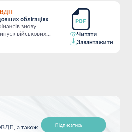
ОВДП
овших облігаціях
інансів знову
ипуск військових
Читати
орічним т...
Завантажити
Підписатись
ОВДП, а також