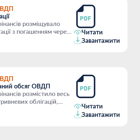
ОВДП
ації
фінансів розміщувало
гації з погашенням через
Читати
Завантажити
ОВДП
аний обсяг ОВДП
інансів розмістило весь
ривневих облігацій,
Читати
Завантажити