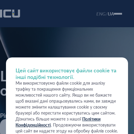
ENG
UA
/
Цей сайт використовує файли cookie та
Щотижневі
інші подібні технології.
Ми використовуємо файли cookie для аналізу
огляди
трафіку та покращення функціональних
можливостей нашого сайту. Якщо ви не бажаєте
щоб вказані дані опрацьовувались нами, ви завжди
можете змінити налаштування cookie у своєму
браузері або перестати користуватись цим сайтом.
Рік
Дізнатись більше можете з нашої
Політики
Конфіденційності
. Продовжуючи використовувати
2026
цей сайт ви надаєте згоду на обробку файлів cookie.