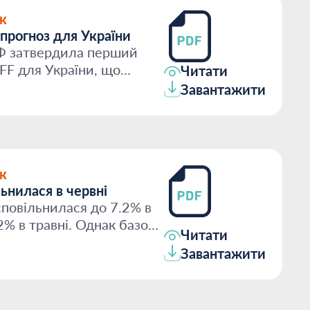
к
рогноз для України
Ф затвердила перший
FF для України, що
Читати
яці...
Завантажити
к
льнилася в червні
 сповільнилася до 7.2% в
.2% в травні. Однак базова
Читати
Завантажити