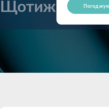
Щотижневі ог
Погоджу