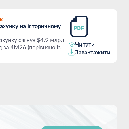
к
ахунку на історичному
ахунку сягнув $4.9 млрд
Читати
д за 4М26 (порівняно із
Завантажити