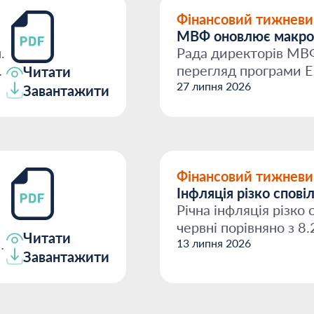
Фінансовий тижневи
МВФ оновлює макроп
.
Рада директорів МВ
перегляд програми E
Читати
розрахована на 48 міс
27 липня 2026
Завантажити
Фінансовий тижневи
Інфляція різко спові
Річна інфляція різко
червні порівняно з 8
Читати
,
інфляція...
13 липня 2026
Завантажити