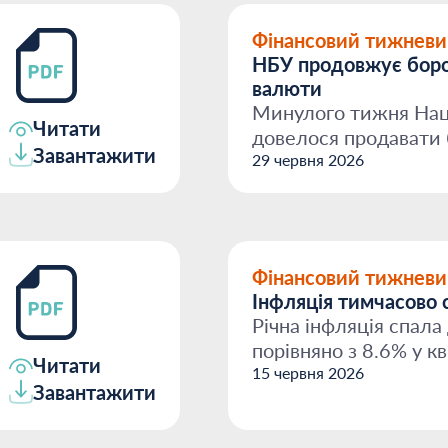
Фінансовий тижневи
НБУ продовжує боро
валюти
Минулого тижня Нац
Читати
довелося продавати 
Завантажити
дефіцит на ринку зал.
29 червня 2026
Фінансовий тижневи
Інфляція тимчасово 
Річна інфляція спала 
порівняно з 8.6% у кв
Читати
сповільненню цін на 
15 червня 2026
Завантажити