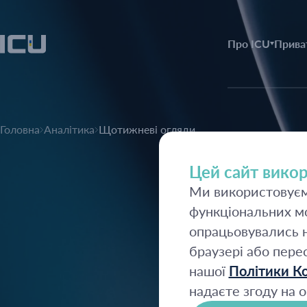
Про ICU
Прива
Головна
Аналітика
Щотижневі огляди
Цей сайт викор
Ми використовуємо
функціональних мо
опрацьовувались н
браузері або пере
нашої
Політики Ко
надаєте згоду на о