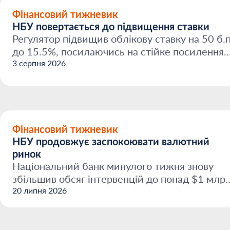
Фінансовий тижневик
НБУ повертається до підвищення ставки
Регулятор підвищив облікову ставку на 50 б.п
до 15.5%, посилаючись на стійке посилення
фундаменталь...
3 серпня 2026
Фінансовий тижневик
НБУ продовжує заспокоювати валютний
ринок
Національний банк минулого тижня знову
збільшив обсяг інтервенцій до понад $1 млрд
щоб не допустити...
20 липня 2026