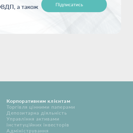
Підписатись
ОВДП, а також
Корпоративним клієнтам
Торгівля цінними паперами
Депозитарна діяльність
Управління активами
інституційних інвесторів
Адміністрування