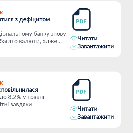
к
тися з дефіцитом
іональному банку знову
Читати
багато валюти, адже
Завантажити
..
к
сповільнилася
до 8.2% у травні
ітні завдяки
Читати
продукти...
Завантажити