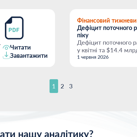
Фінансовий тижневи
Дефіцит поточного р
піку
Дефіцит поточного р
Читати
у квітні та $14.4 млр
Завантажити
$9.3 млрд за...
1 червня 2026
1
2
3
ати нашу аналітику?