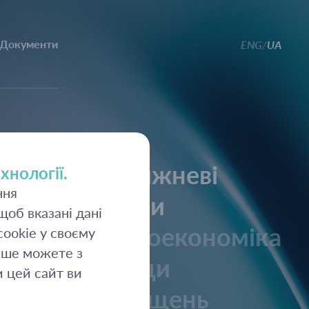
Документи
ENG
UA
/
Щотижневі
хнології.
ння
огляди
об вказані дані
Макроекономіка
ookie у своєму
ьше можете з
Огляди
 цей сайт ви
розміщень