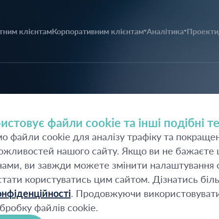
тним клієнтам
Корпоративним клієнтам
Аналітика
Проекти
2026
истовує файли cookie та інші подібні те
 файли cookie для аналізу трафіку та покраще
2025
жливостей нашого сайту. Якщо ви не бажаєте щ
2024
ами, ви завжди можете змінити налаштування c
стати користуватись цим сайтом. Дізнатись біл
2023
нфіденційності
. Продовжуючи використовувати
бробку файлів cookie.
2022