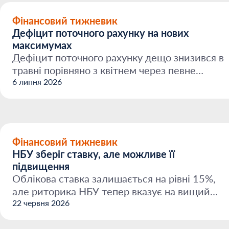
Фінансовий тижневик
Дефіцит поточного рахунку на нових
максимумах
Дефіцит поточного рахунку дещо знизився в
травні порівняно з квітнем через певне
покращення балансу ...
6 липня 2026
Фінансовий тижневик
НБУ зберіг ставку, але можливе її
підвищення
Облікова ставка залишається на рівні 15%,
але риторика НБУ тепер вказує на вищий
ризик посилення жор...
22 червня 2026