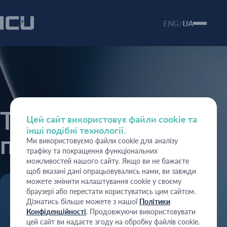
ENG
UA
/
Торгівля цінними
Цей сайт використовує файли cookie та
інші подібні технології.
паперами
Ми використовуємо файли cookie для аналізу
трафіку та покращення функціональних
можливостей нашого сайту. Якщо ви не бажаєте
щоб вказані дані опрацьовувались нами, ви завжди
можете змінити налаштування cookie у своєму
браузері або перестати користуватись цим сайтом.
Дізнатись більше можете з нашої
Політики
Конфіденційності
. Продовжуючи використовувати
цей сайт ви надаєте згоду на обробку файлів cookie.