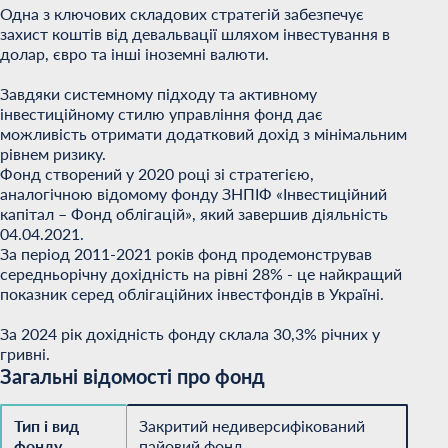
Одна з ключових складових стратегій забезпечує
захист коштів від девальвації шляхом інвестування в
долар, євро та інші іноземні валюти.
Завдяки системному підходу та активному
інвестиційному стилю управління фонд дає
можливість отримати додатковий дохід з мінімальним
рівнем ризику.
Фонд створений у 2020 році зі стратегією,
аналогічною відомому фонду ЗНПІФ «Інвестиційний
капітал – Фонд облігацій», який завершив діяльність
04.04.2021.
За період 2011-2021 років фонд продемонстрував
середньорічну дохідність на рівні 28% - це найкращий
показник серед облігаційних інвестфондів в Україні.
За 2024 рік дохідність фонду склала 30,3% річних у
гривні.
Загальні відомості про фонд
Тип і вид
Закритий недиверсифікований
фонду
пайовий фонд