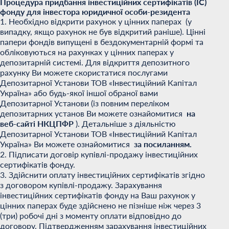
Процедура придбання інвестиційних сертифікатів (ІС)
фонду для інвестора юридичної особи-резидента
1. Необхідно відкрити рахунок у цінних паперах (у
випадку, якщо рахунок не був відкритий раніше). Цінні
папери фондів випущені в бездокументарній формі та
обліковуються на рахунках у цінних паперах у
депозитарній системі. Для відкриття депозитного
рахунку Ви можете скористатися послугами
Депозитарної Установи ТОВ «Інвестиційний Капітал
Україна» або будь-якої іншої обраної вами
Депозитарної Установи (із повним переліком
депозитарних установ Ви можете ознайомитися
на
веб-сайті НКЦПФР
). Детальніше з діяльністю
Депозитарної Установи ТОВ «Інвестиційний Капітал
Україна» Ви можете ознайомитися
за посиланням.
2. Підписати договір купівлі-продажу інвестиційних
сертифікатів фонду.
3. Здійснити оплату інвестиційних сертифікатів згідно
з договором купівлі-продажу. Зарахування
інвестиційних сертифікатів фонду на Ваш рахунок у
цінних паперах буде здійснено не пізніше ніж через 3
(три) робочі дні з моменту оплати відповідно до
договору. Підтвердженням зарахування інвестиційних