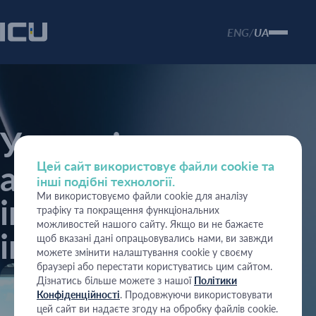
ENG
UA
/
Управління
активами
Цей сайт використовує файли cookie та
інші подібні технології.
Ми використовуємо файли cookie для аналізу
інституційних
трафіку та покращення функціональних
можливостей нашого сайту. Якщо ви не бажаєте
інвесторів
щоб вказані дані опрацьовувались нами, ви завжди
можете змінити налаштування cookie у своєму
браузері або перестати користуватись цим сайтом.
Дізнатись більше можете з нашої
Політики
Конфіденційності
. Продовжуючи використовувати
цей сайт ви надаєте згоду на обробку файлів cookie.