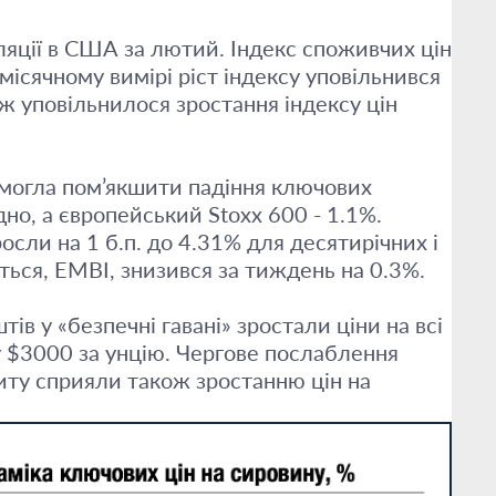
ції в США за лютий. Індекс споживчих цін
місячному вимірі ріст індексу уповільнився
кож уповільнилося зростання індексу цін
 змогла пом’якшити падіння ключових
но, а європейський Stoxx 600 - 1.1%.
осли на 1 б.п. до 4.31% для десятирічних і
ються, EMBI, знизився за тиждень на 0.3%.
в у «безпечні гавані» зростали ціни на всі
у $3000 за унцію. Чергове послаблення
питу сприяли також зростанню цін на