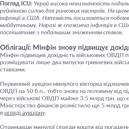
Погляд ICU:
Украй висока невизначеність подал
руйнівною силою для ринкових настроїв. На цьом
інфляції в США. Натомість посилюються побоюв
майбутньому. Наразі ж споживча інфляція в США 
поспішатиме з подальшим зниженням ставок.
Облігації: Мінфін знову підвищує дохід
Мінфін підвищив дохідність військових ОВДП піс
розміщувати лише два випуски гривневих військ
ставками.
Первинний аукціон минулого вівторка відзначи
ОВДП на 50 б.п., тобто знову на половину від 
через військові ОВДП майже 3.5 млрд грн, що є
Міністерство фінансів розмістило ще 5 млрд грн
в
огляді аукціону
.
Отримавши минулої середи кошти від погашення 