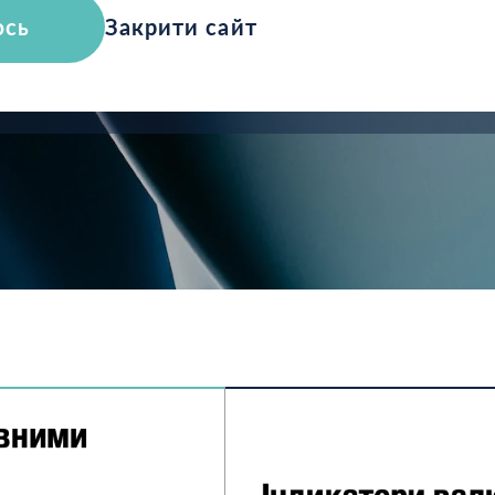
у
юсь
Закрити сайт