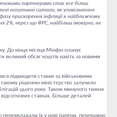
ключовими партнерами стає все більш
єві позитивні сигнали, як уповільнення
фазу прискорення інфляції в найближчому
я 2%, через що ФРС, найбільш імовірно, не
у. До кінця місяця Мінфін планує
и великий обсяг коштів навіть за новими
ився підвищити ставки за військовими
и такому рішенню міністерство залучило
блігацій цього року. Також минулого тижня
 відсоткових ставках. Більше деталей
о перевкладали їх у нові папери, переважно