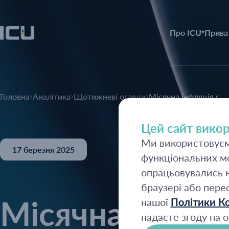
Про ICU
Прива
Головна
Аналітика
Щотижневі огляди
Місячна інфляція с...
Цей сайт викор
Ми використовуємо
17 березня 2025
функціональних мо
опрацьовувались н
браузері або пере
Місячна інфля
нашої
Політики Ко
надаєте згоду на о