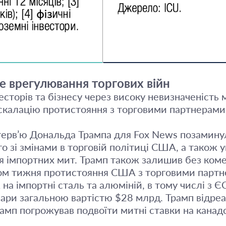
е врегулювання торгових війн
есторів та бізнесу через високу невизначеніст
ескалацію протистояння з торговими партнерами
нтерв’ю Дональда Трампа для Fox News позаминул
го зі змінами в торговій політиці США, а також 
я імпортних мит. Трамп також залишив без комен
гом тижня протистояння США з торговими партн
 імпортні сталь та алюміній, в тому числі з ЄС
ари загальною вартістю $28 млрд. Трамп відреа
амп погрожував подвоїти митні ставки на канадс