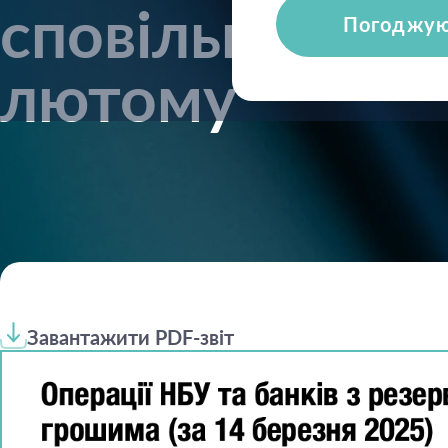
сповільнилась 
Погоджу
лютому
Завантажити PDF-звіт