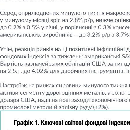
Серед оприлюднених минулого тижня макроекон
у минулому місяці зріс на 2.8% р/р, нижче оцінк
до 0.2% з 0.5% у січні, у порівнянні з 0.3% кон
американських виробників – до 3.2% р/р з 3.7% у
Утім, реакція ринків на ці позитивні інфляційн
фондових індексів за тиждень: американські S&P
Вартість казначейських облігацій США за тижден
на 2 б.п. до 4.02% для дворічних інструментів. 
Настрої ж на ринках сировини минулого тижня бу
активи сегменту дорогоцінних металів, а золот
долара США, надії на нові заходи економічного
промислові метали й залізну руду (+2%).