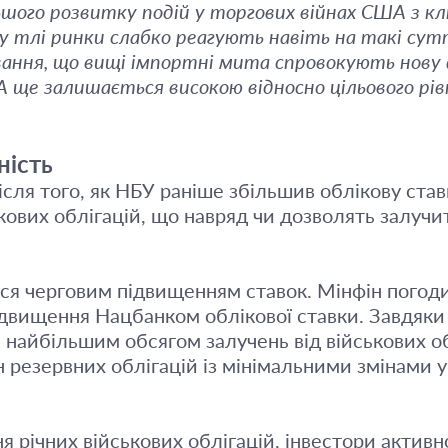
ьшого розвитку подій у торгових війнах США з 
у тлі ринки слабко реагують навіть на такі сутт
ання, що вищі імпортні мита спровокують нову 
ще залишається високою відносно цільового рівн
ність
ля того, як НБУ раніше збільшив облікову ставк
ових облігацій, що навряд чи дозволять залучит
вся черговим підвищенням ставок. Мінфін погод
підвищення Нацбанком облікової ставки. Завдяк
 найбільшим обсягом залучень від військових о
 резервних облігацій із мінімальними змінами у
річних військових облігацій, інвестори активн