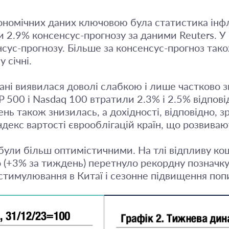
омічних даних ключовою була статистика інфля
и 2.9% консенсус-прогнозу за даними Reuters. У 
сенсус-прогнозу. Більше за консенсус-прогноз та
 січні.
і дані виявилася доволі слабкою і лише частково
 500 і Nasdaq 100 втратили 2.3% і 2.5% відповід
ь також знизилась, а дохідності, відповідно, зр
Індекс вартості єврооблігацій країн, що розвива
ли більш оптимістичними. На тлі відпливу кошті
о (+3% за тиждень) перетнуло рекордну позначк
 стимулювання в Китаї і сезонне підвищення по