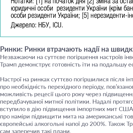
Ринки: Ринки втрачають надії на швидк
Незважаючи на суттєве погіршення настроїв інв
Трамп демонструє готовність іти на подальшу 
Настрої на ринках суттєво погіршилися після і
про необхідність перехідного періоду, пов’язано
можливість рецесії цього року через підвищенн
передбачуваної митної політики. Надалі протя
вступило в дію підвищення імпортних мит США на
про наміри підвищити мита на американські тов
європейські алкогольні напої до 200%. Також Тр
сам заперечив такі плани.