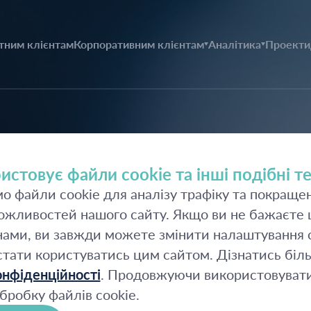
тним клієнтам
Корпоративним клієнтам
Аналітика
Проекти
истовує файли cookie та інші подібні те
 файли cookie для аналізу трафіку та покраще
жливостей нашого сайту. Якщо ви не бажаєте щ
ами, ви завжди можете змінити налаштування c
стати користуватись цим сайтом. Дізнатись біл
ція
нфіденційності
. Продовжуючи використовувати
бробку файлів cookie.