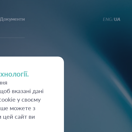
Документи
ENG
UA
/
хнології.
ння
об вказані дані
ookie у своєму
ьше можете з
 цей сайт ви