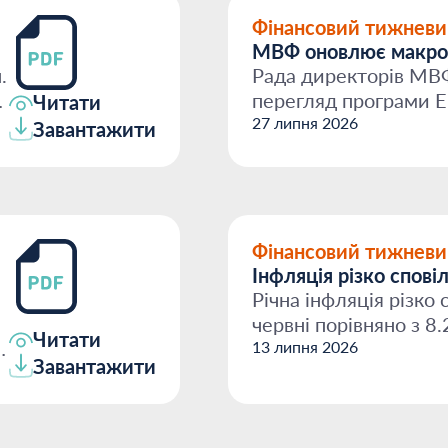
Фінансовий тижневи
МВФ оновлює макроп
.
Рада директорів МВ
перегляд програми E
Читати
розрахована на 48 міс
27 липня 2026
Завантажити
Фінансовий тижневи
Інфляція різко спові
Річна інфляція різко
червні порівняно з 8
Читати
,
інфляція...
13 липня 2026
Завантажити