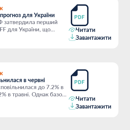
к
рогноз для України
Ф затвердила перший
FF для України, що
Читати
яці...
Завантажити
к
льнилася в червні
 сповільнилася до 7.2% в
.2% в травні. Однак базова
Читати
Завантажити