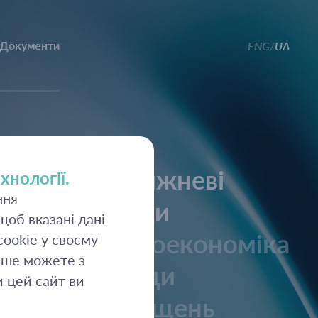
Документи
ENG
UA
/
Щотижневі
хнології.
ння
огляди
об вказані дані
Макроекономіка
ookie у своєму
ьше можете з
Огляди
 цей сайт ви
розміщень