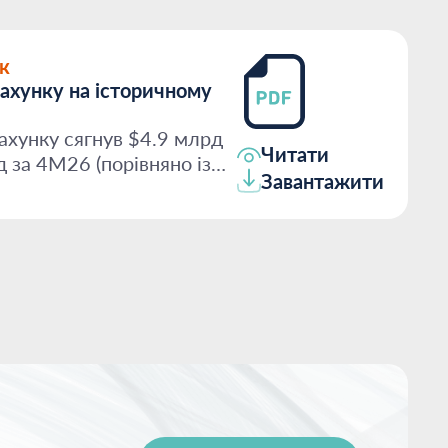
к
ахунку на історичному
ахунку сягнув $4.9 млрд
Читати
д за 4М26 (порівняно із
Завантажити