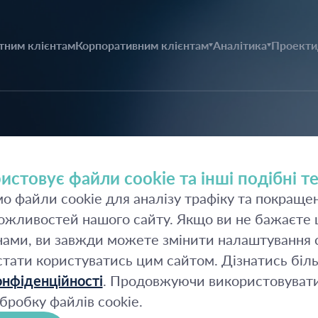
тним клієнтам
Корпоративним клієнтам
Аналітика
Проекти
2026
истовує файли cookie та інші подібні те
 файли cookie для аналізу трафіку та покраще
2025
жливостей нашого сайту. Якщо ви не бажаєте щ
2024
ами, ви завжди можете змінити налаштування c
стати користуватись цим сайтом. Дізнатись біл
2023
нфіденційності
. Продовжуючи використовувати
бробку файлів cookie.
2022