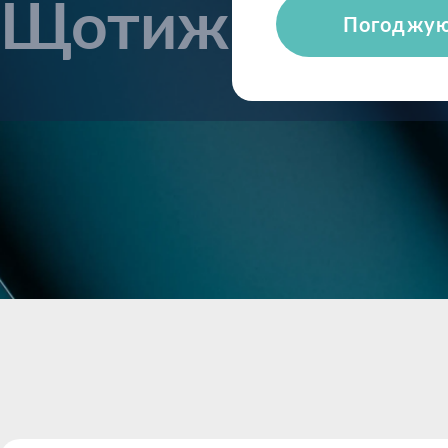
Щотижневі ог
Погоджу