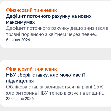
Фінансовий тижневик
Дефіцит поточного рахунку на нових
максимумах
Дефіцит поточного рахунку дещо знизився в
травні порівняно з квітнем через певне
покращення балансу ...
6 липня 2026
Фінансовий тижневик
НБУ зберіг ставку, але можливе її
підвищення
Облікова ставка залишається на рівні 15%,
але риторика НБУ тепер вказує на вищий
ризик посилення жор...
22 червня 2026