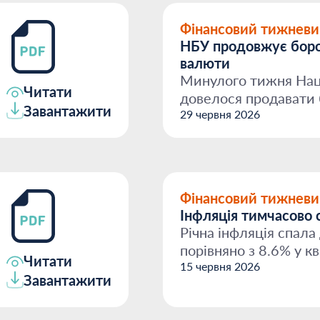
Фінансовий тижневи
НБУ продовжує боро
валюти
Минулого тижня Нац
Читати
довелося продавати 
Завантажити
дефіцит на ринку зал.
29 червня 2026
Фінансовий тижневи
Інфляція тимчасово 
Річна інфляція спала 
порівняно з 8.6% у кв
Читати
сповільненню цін на 
15 червня 2026
Завантажити