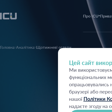
Про ICU
Прива
Головна
Аналітика
Щотижневі огляди
Цей сайт викор
Ми використовуємо
функціональних мо
опрацьовувались н
браузері або пере
нашої
Політики Ко
надаєте згоду на о