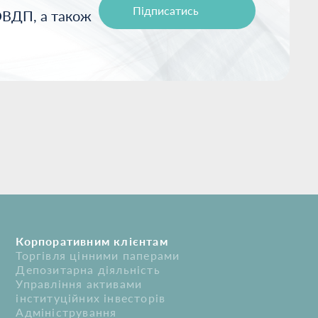
Підписатись
ОВДП, а також
Корпоративним клієнтам
Торгівля цінними паперами
Депозитарна діяльність
Управління активами
інституційних інвесторів
Адміністрування