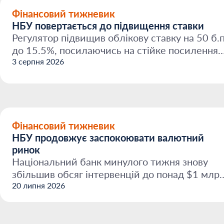
Фінансовий тижневик
НБУ повертається до підвищення ставки
Регулятор підвищив облікову ставку на 50 б.п
до 15.5%, посилаючись на стійке посилення
фундаменталь...
3 серпня 2026
Фінансовий тижневик
НБУ продовжує заспокоювати валютний
ринок
Національний банк минулого тижня знову
збільшив обсяг інтервенцій до понад $1 млрд
щоб не допустити...
20 липня 2026