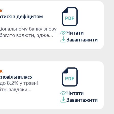
к
тися з дефіцитом
іональному банку знову
Читати
багато валюти, адже
Завантажити
..
к
сповільнилася
до 8.2% у травні
ітні завдяки
Читати
продукти...
Завантажити