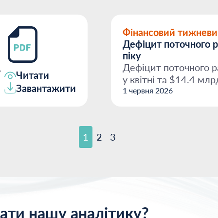
Фінансовий тижневи
Дефіцит поточного р
піку
Дефіцит поточного р
Читати
у квітні та $14.4 млр
Завантажити
$9.3 млрд за...
1 червня 2026
1
2
3
ати нашу аналітику?