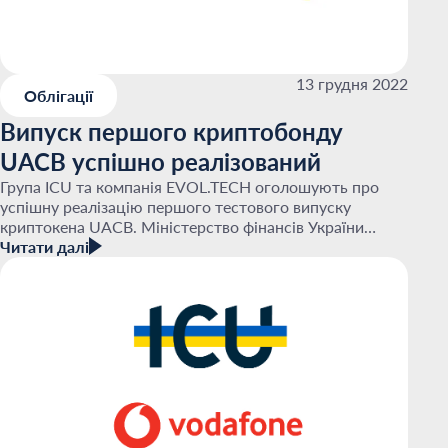
13 грудня 2022
Облігації
Випуск першого криптобонду
UACB успішно реалізований
Група ICU та компанія EVOL.TECH оголошують про
успішну реалізацію першого тестового випуску
криптокена UACB. Міністерство фінансів України
вчасно та в повному обсязі провело виплати за
Читати далі
випуском військ...