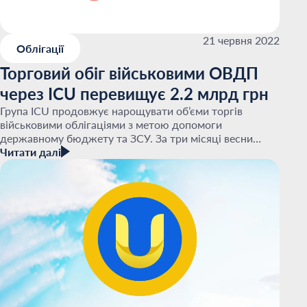
21 червня 2022
Облігації
Торговий обіг військовими ОВДП
через ICU перевищує 2.2 млрд грн
Група ICU продовжує нарощувати об’єми торгів
військовими облігаціями з метою допомоги
державному бюджету та ЗСУ. За три місяці весни
торговий обіг цих паперів через ICU склав 2.2 млрд
Читати далі
грн. На...