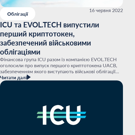
16 червня 2022
Облігації
ICU та EVOL.TECH випустили
перший криптотокен,
забезпечений військовими
облігаціями
Фінансова група ICU разом із компанією EVOL.TECH
оголосили про випуск першого криптотокена UACB,
забезпеченням якого виступають військові облігації
Читати далі
Уряду України. Цей продукт — ще одна плідна...