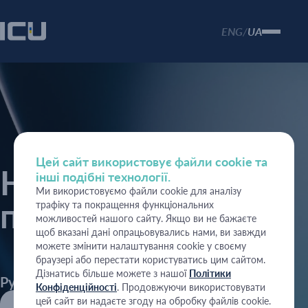
ENG
UA
/
Цей сайт використовує файли cookie та
Новини та
інші подібні технології.
Ми використовуємо файли cookie для аналізу
публікації
трафіку та покращення функціональних
можливостей нашого сайту. Якщо ви не бажаєте
щоб вказані дані опрацьовувались нами, ви завжди
можете змінити налаштування cookie у своєму
браузері або перестати користуватись цим сайтом.
Дізнатись більше можете з нашої
Політики
Рубрики:
Конфіденційності
. Продовжуючи використовувати
цей сайт ви надаєте згоду на обробку файлів cookie.